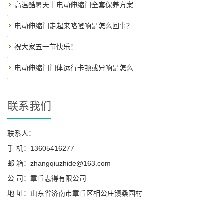
高温酷暑天｜电动伸缩门全套保养方案
电动伸缩门走起来咯噔响是怎么回事？
祝大家五一节快乐！
电动伸缩门门体运行卡顿或异响是怎么
联系我们
联系人：
手 机：13605416277
邮 箱：zhangqiuzhide@163.com
公 司：章丘志得有限公司
地 址：山东省济南市章丘区相公庄镇桑园村