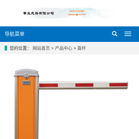
导航菜单
导
航
菜
您的位置：
网站首页
>
产品中心
>
直杆
单