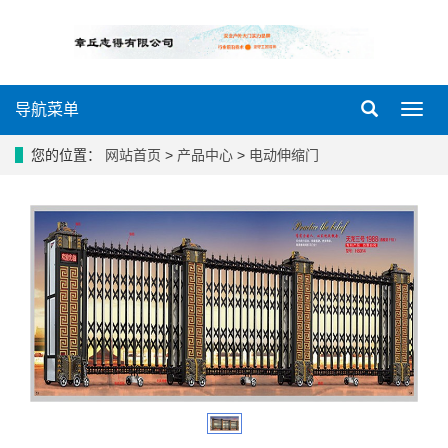
导航菜单
导
航
菜
您的位置：
网站首页
>
产品中心
>
电动伸缩门
单