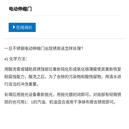
电动伸缩门
在线询价
一旦不锈钢电动伸缩门出现锈斑该怎样处理?
a) 化学方法：
用酸洗膏或辅助其锈蚀部位重新钝化形成氧化铬薄膜使其重新恢复
耐腐蚀能力，酸洗之后，为了去除的污染物和酸残留物，用清水进
行适当的冲洗重要。
处理后用抛光设备重新抛光，用抛光腊封闭即可。对局部有轻微锈
斑的也可用1：1的汽油、机油混合液用干净抹布擦去锈斑即可。