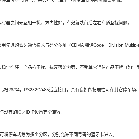
不停车,不开窗读卡；恶劣的天气车主不再受车窗外的风雨雪影响。
读写器之间无互相干扰，方向性好，有效解决前后左右车道互扰问题。
先进的蓝牙通信技术与码分多址（CDMA 翻译Code－Division Multip
卡稳定性好，产品抗干扰、抗衰落能力强，不受其它通信产品干扰（如：
韦根26/34，RS232C/485适应接口，具有良好的拓展性可在其它停
与现有的IC／ID卡设备完全兼容。
 可将停车场划为多个分区，分别允许不同号码的蓝牙卡进入。