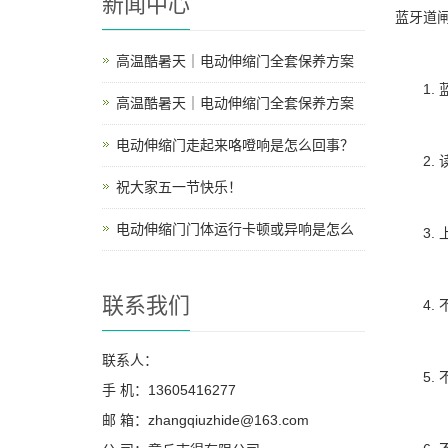
新闻中心
蓝牙道闸
高温酷暑天｜电动伸缩门全套保养方案
1. 
高温酷暑天｜电动伸缩门全套保养方案
电动伸缩门走起来咯噔响是怎么回事？
2. 读
祝大家五一节快乐！
电动伸缩门门体运行卡顿或异响是怎么
3. 
联系我们
4. 
联系人：
5. 
手 机：13605416277
邮 箱：zhangqiuzhide@163.com